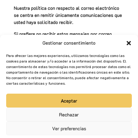
Nuestra política con respecto al correo electrónico
se centra en remitir únicamente comunicaciones que
usted haya solicitado recibir.
Si prefiere no recibir estos mensajes por correo
electrónico le ofreceremos a través de los mismos la
Gestionar consentimiento
posibilidad de ejercer su derecho de cancelación y
renuncia a la recepción de estos mensajes, en
Para ofrecer las mejores experiencias, utilizamos tecnologías como las
cookies para almacenar y/o acceder a la información del dispositivo. El
conformidad con lo dispuesto en el Título III, artículo
consentimiento de estas tecnologías nos permitirá procesar datos como el
22 de la Ley 34/2002, de Servicios para la
comportamiento de navegación o las identificaciones únicas en este sitio.
Sociedad de la Información y de Comercio
No consentir o retirar el consentimiento, puede afectar negativamente a
Electrónico.
ciertas características y funciones.
Aceptar
Rechazar
Ver preferencias
Diseñado y desarrollado por
MDN
|
Aviso legal
|